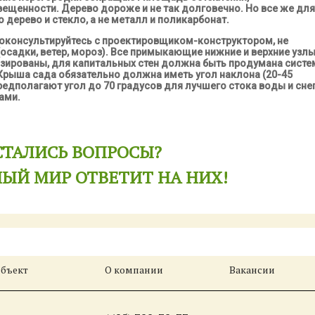
ещенности. Дерево дороже и не так долговечно. Но все же для
дерево и стекло, а не металл и поликарбонат.
роконсультируйтесь с проектировщиком-конструктором, не
(осадки, ветер, мороз). Все примыкающие нижние и верхние узл
зированы, для капитальных стен должна быть продумана систе
 Крыша сада обязательно должна иметь угол наклона (20-45
редполагают угол до 70 градусов для лучшего стока воды и сне
вами.
СТАЛИСЬ ВОПРОСЫ?
ЫЙ МИР ОТВЕТИТ НА НИХ!
объект
О компании
Вакансии