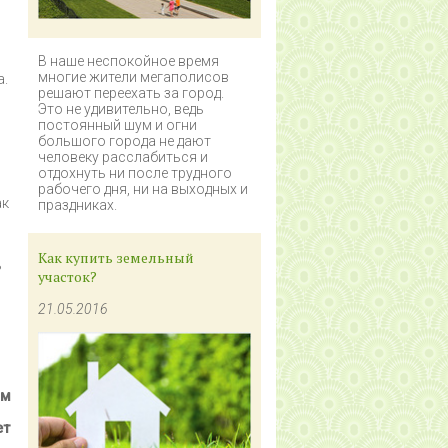
В наше неспокойное время
многие жители мегаполисов
а.
решают переехать за город.
Это не удивительно, ведь
постоянный шум и огни
большого города не дают
человеку расслабиться и
отдохнуть ни после трудного
рабочего дня, ни на выходных и
ак
праздниках.
Как купить земельный
ь
участок?
21.05.2016
ом
ет