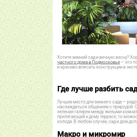
Хотите зимний сад и вечную весну? Х
частного дома в Подмосковье
— это п
и красиво вписать конструкции в экст
Где лучше разбить са
Лучшее место для зимнего сада — рядо
наслаждаться общением с природой. О
зеленая галерея между жилыми комната
прилегающей к дому террасе, то мож
холода. В любом случае, сад и дом дол
Макро и микромир