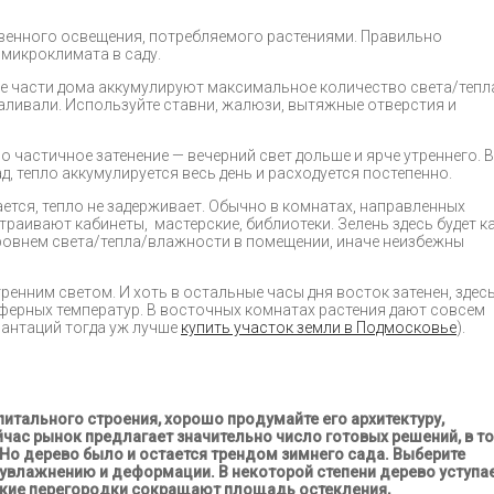
твенного освещения, потребляемого растениями. Правильно
 микроклимата в саду.
е части дома аккумулируют максимальное количество света/тепл
каливали. Используйте ставни, жалюзи, вытяжные отверстия и
 частичное затенение — вечерний свет дольше и ярче утреннего. В
, тепло аккумулируется весь день и расходуется постепенно.
тся, тепло не задерживает. Обычно в комнатах, направленных
траивают кабинеты, мастерские, библиотеки. Зелень здесь будет к
 уровнем света/тепла/влажности в помещении, иначе неизбежны
енним светом. И хоть в остальные часы дня восток затенен, здес
ферных температур. В восточных комнатах растения дают совсем
антаций тогда уж лучше
купить участок земли в Подмосковье
).
питального строения, хорошо продумайте его архитектуру,
час рынок предлагает значительно число готовых решений, в т
. Но дерево было и остается трендом зимнего сада. Выберите
увлажнению и деформации. В некоторой степени дерево уступа
кие перегородки сокращают площадь остекления,