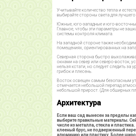
Учитывайте количество тепла и естес
выбирайте стороны света для лучшего
Южные, юго-западные и юго-восточны
Главное, чтобы эти параметры не заш
системы контроля климата.
На западной стороне также необходимо
помещениях, ориентированных на запад
Северная сторона быстро выхолаживае
окнами на север или северо-восток, ус
нельзя кстати, но следует следить за
грибок и плесень.
Восток освещен самым безопасным утр
отмечается небольшой перепад атмос
небольшой прирост. (Для обширных пл
Архитектура
Если ваш сад вынесен за пределы ка
выберите правильные материалы. Сей
числе из металла, стекла и пластика
клееный брус, не подверженный пере
алюминию или пластику. Более широ