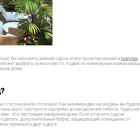
орошо бы заложить зимний сад на этапе проектирования и
покупки
оможет выбрать нужное место, подвести инженерные коммуникац
ерьер дома.
д?
м с гостиной или столовой. Как минимум два часа в день вы будете
чень круто смотрится сад прямо во входном вестибюле. Чудесная
ми - это настоящее украшение дома. Если устроить сад на
но сделать дополнительный буфер, защищающий помещение от
жны примыкать друг к другу.