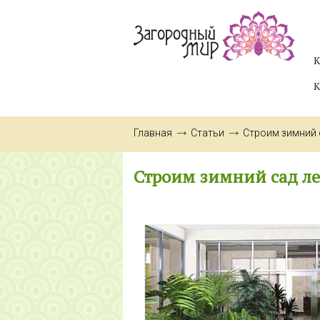
К
К
Главная
Статьи
Строим зимний 
Строим зимний сад л