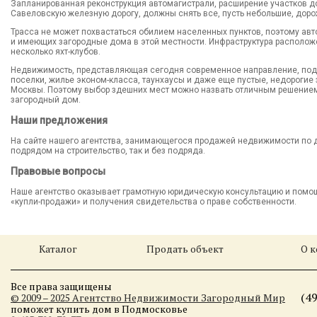
Запланированная реконструкция автомагистрали, расширение участков до
Савеловскую железную дорогу, должны снять все, пусть небольшие, дор
Трасса не может похвастаться обилием населенных пунктов, поэтому авт
и имеющих загородные дома в этой местности. Инфраструктура расположе
несколько яхт-клубов.
Недвижимость, представляющая сегодня современное направление, по
поселки, жилье эконом-класса, таунхаусы и даже еще пустые, недорогие
Москвы. Поэтому выбор здешних мест можно назвать отличным решением 
загородный дом.
Наши предложения
На сайте нашего агентства, занимающегося продажей недвижимости по 
подрядом на строительство, так и без подряда.
Правовые вопросы
Наше агентство оказывает грамотную юридическую консультацию и пом
«купли-продажи» и получения свидетельства о праве собственности.
Каталог
Продать объект
О 
Все права защищены
(4
© 2009 – 2025 Агентство Недвижимости Загородный Мир
поможет купить дом в Подмосковье