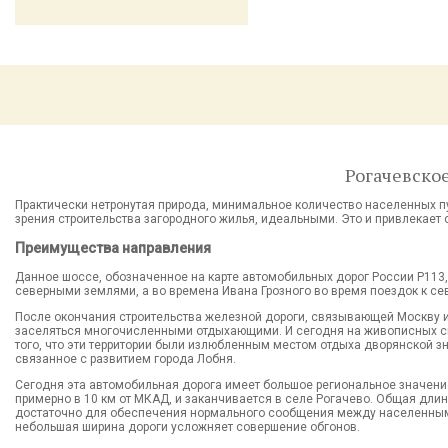
Рогачевское
Практически нетронутая природа, минимальное количество населенных п
зрения строительства загородного жилья, идеальными. Это и привлекает 
Преимущества направления
Данное шоссе, обозначенное на карте автомобильных дорог России Р113,
северными землями, а во времена Ивана Грозного во время поездок к 
После окончания строительства железной дороги, связывающей Москву и С
заселяться многочисленными отдыхающими. И сегодня на живописных с
того, что эти территории были излюбленным местом отдыха дворянской зн
связанное с развитием города Лобня.
Сегодня эта автомобильная дорога имеет большое региональное значени
примерно в 10 км от МКАД, и заканчивается в селе Рогачево. Общая дли
достаточно для обеспечения нормального сообщения между населенными 
небольшая ширина дороги усложняет совершение обгонов.