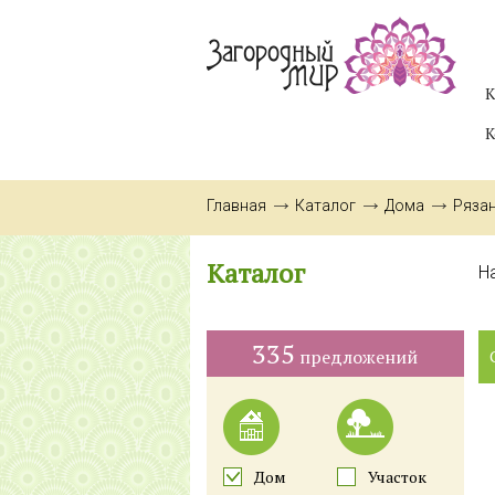
К
К
Главная
Каталог
Дома
Ряза
Каталог
Н
335
предложений
Дом
Участок