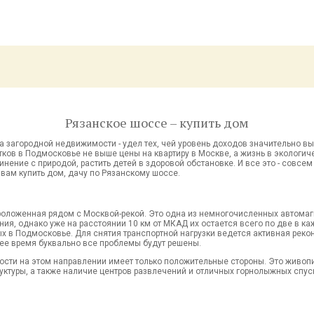
Рязанское шоссе – купить дом
а загородной недвижимости - удел тех, чей уровень доходов значительно вы
ков в Подмосковье не выше цены на квартиру в Москве, а жизнь в экологиче
инение с природой, растить детей в здоровой обстановке. И все это - совсе
ам купить дом, дачу по Рязанскому шоссе.
проложенная рядом с Москвой-рекой. Это одна из немногочисленных автомаг
ия, однако уже на расстоянии 10 км от МКАД их остается всего по две в к
х в Подмосковье. Для снятия транспортной нагрузки ведется активная реко
ее время буквально все проблемы будут решены.
сти на этом направлении имеет только положительные стороны. Это живопи
руктуры, а также наличие центров развлечений и отличных горнолыжных спус