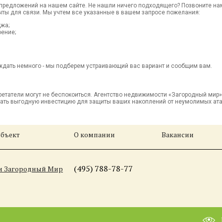
предложений на нашем сайте. Не нашли ничего подходящего? Позвоните на
чты для связи. Мы учтем все указанные в вашем запросе пожелания:
джа;
оение;
ождать немного - мы подберем устраивающий вас вариант и сообщим вам.
ретатели могут не беспокоиться. Агентство недвижимости «Загородный ми
ать выгодную инвестицию для защиты ваших накоплений от неумолимых ата
объект
О компании
Вакансии
(495) 788-78-77
ти Загородный Мир