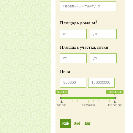
2
Площадь дома, м
Площадь участка, сотки
Цена
500 000
150 000 000
500 000
75 250 000
150 000 000
Rub
Usd
Eur