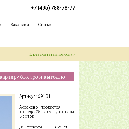
+7 (495) 788-78-77
и
Вакансии
Статьи
К результатам поиска »
вартиру быстро и выгодно
Артикул: 69131
Аксаково : продается
коттедж 250 кв м с участком
8 соток
Дмитровское
16 км от