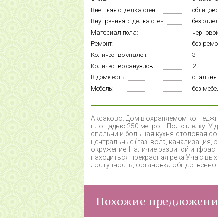
Внешняя отделка стен:
облицов
Внутренняя отделка стен:
без отде
Материал пола:
черново
Ремонт:
без рем
Количество спален:
3
Количество санузлов:
2
В доме есть:
спальня 
Мебель:
без мебе
А
ксаково. Дом в охраняемом коттедж
площадью 250 метров. Под отделку. У 
спальни и большая кухня-столовая сов
центральные (газ, вода, канализация, 
окружение. Наличие развитой инфрастр
находиться прекрасная река Уча с вы
доступность, остановка общественного
Похожие предложен