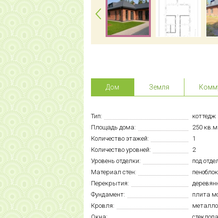
Дом
Земля
Комм
Тип:
коттедж
Площадь дома:
250 кв.м
Количество этажей:
1
Количество уровней:
2
Уровень отделки:
под отде
Материал стен:
пеноблок
Перекрытия:
деревян
Фундамент:
плита м
Кровля:
металло
Окна:
стеклоп