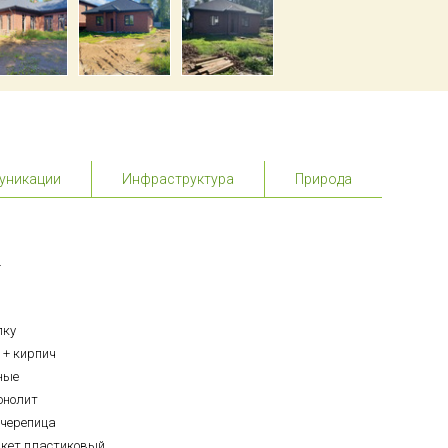
уникации
Инфраструктура
Природа
.
лку
 + кирпич
ные
онолит
черепица
акет пластиковый