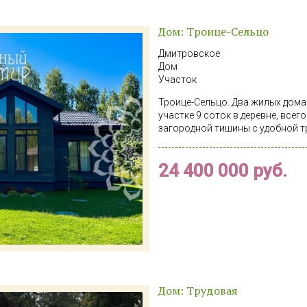
Дом: Троице-Сельцо
Дмитровское
Дом
Участок
Троице-Сельцо. Два жилых дома п
участке 9 соток в деревне, всег
загородной тишины с удобной 
дом площадью 129 кв. м + мансар
года постройки (зарегистрирован
24 400 000 руб.
Фундамент – железобетонные сва
200 мм, кровля – металлочерепи
пластиковые стеклопакеты. Фас
сайдинга (долговечный материал
Продуманная планировка с разде
просторная кухня-гостиная с в
м, комната над кухней (20 кв. м)
спальни, 2 санузла. Гостевой до
санузел с душевой кабиной, бо
(2×2 м). Построен по каркасно
Дом: Трудовая
фундаменте. Использовался для