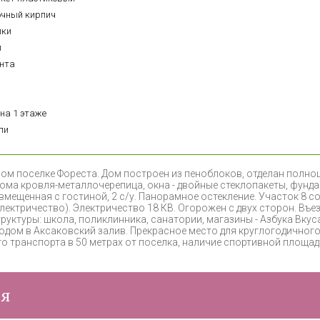
очный кирпич
лки
й
онта
на 1 этаже
ли
ном поселке Фореста. Дом построен из пеноблоков, отделан полн
дома кровля-металлочерепица, окна - двойные стеклопакеты, фунда
мещенная с гостиной, 2 с/у. Панорамное остекление. Участок 8 с
электричество). Электричество 18 КВ. Огорожен с двух сторон. Въе
уктуры: школа, поликлинника, санатории, магазины - Азбука Вкуса
ходом в Аксаковский залив. Прекрасное место для круглогодичног
 транспорта в 50 метрах от поселка, наличие спортивной площадк
ия