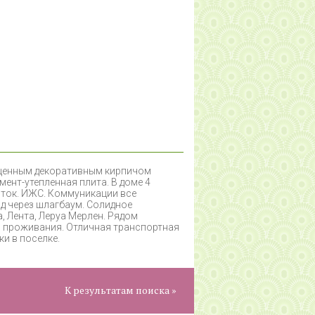
оценным декоративным кирпичом
мент-утепленная плита. В доме 4
оток. ИЖС. Коммуникации все
зд через шлагбаум. Солидное
, Лента, Леруа Мерлен. Рядом
о проживания. Отличная транспортная
и в поселке.
К результатам поиска »