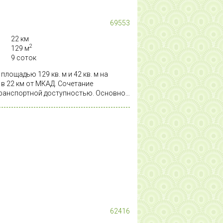
69553
22 км
2
129 м
9 соток
лощадью 129 кв. м и 42 кв. м на
о в 22 км от МКАД. Сочетание
транспортной доступностью. Основной
дная комната (около 20 кв. м), 2023
 в 2025 г.). Построен по проекту.
и, стены – каркасные с утеплением
ца (утепление 200 мм), окна –
ад выполнен из фиброцементного
, не требующий окраски).
лением зон для родителей и детей:
торым светом, высота потолка около 5
 с доступом по винтовой лестнице, 3
м-баня площадью 42 кв. м: кухня,
льшая комната, помещение под парную
й технологии на монолитном ленточном
62416
 круглогодичного проживания. В