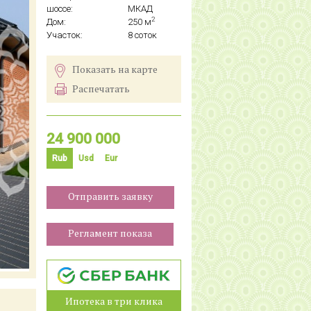
шоссе:
МКАД
2
Дом:
250 м
Участок:
8 соток
Показать на карте
Распечатать
24 900 000
Rub
Usd
Eur
Отправить заявку
Регламент показа
Ипотека в три клика