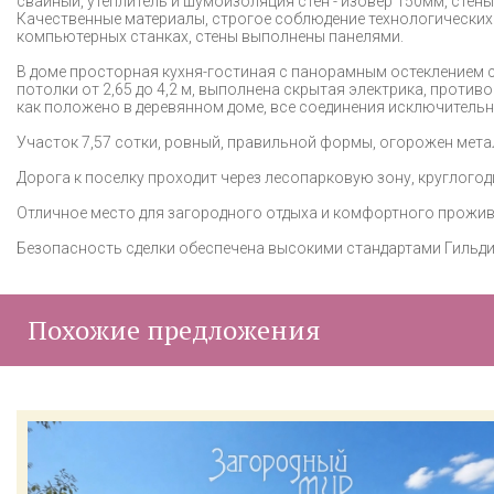
свайный, утеплитель и шумоизоляция стен - изовер 150мм, стены
Качественные материалы, строгое соблюдение технологических
компьютерных станках, стены выполнены панелями.
В доме просторная кухня-гостиная с панорамным остеклением с 
потолки от 2,65 до 4,2 м, выполнена скрытая электрика, проти
как положено в деревянном доме, все соединения исключительно
Участок 7,57 сотки, ровный, правильной формы, огорожен мет
Дорога к поселку проходит через лесопарковую зону, круглого
Отличное место для загородного отдыха и комфортного прожив
Безопасность сделки обеспечена высокими стандартами Гильд
Похожие предложения