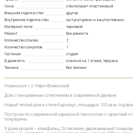
Окна:
стеклопакет пластиковый
Внешняя отделка стен:
другое
Внутренняя отделка стен:
оштукатурены и зашпатлеваны
Материал пола:
черновой
Ремонт:
без ремонта
Количество спален:
2
Количество санузлов:
1
Гостиная:
студия
В доме есть:
спальня на 1 этаже, терраса
Техника:
без техники
Н
овинское. г.о. Наро-Фоминский
Дом с панорамным остеклением в современной деревне.
Новый теплый дом в стиле Барнхаус, площадью 102 кв.м, под фи
Построен по современной каркасной технологии с гарантией от 
покрашены.
У дома кровля – кликфальц, Остекление -двухкамерный тониров