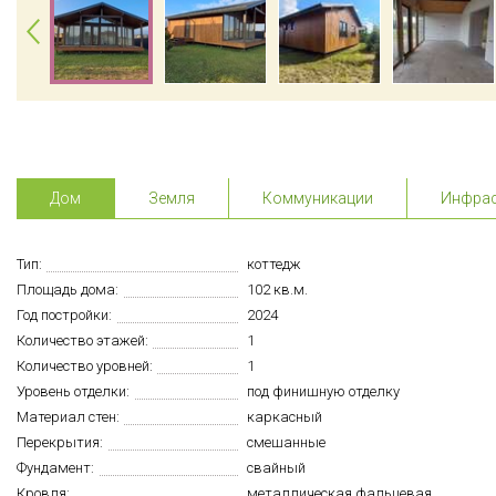
Дом
Земля
Коммуникации
Инфрас
Тип:
коттедж
Площадь дома:
102 кв.м.
Год постройки:
2024
Количество этажей:
1
Количество уровней:
1
Уровень отделки:
под финишную отделку
Материал стен:
каркасный
Перекрытия:
смешанные
Фундамент:
свайный
Кровля:
металлическая фальцевая