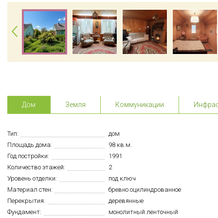
Дом
Земля
Коммуникации
Инфрас
Тип:
дом
Площадь дома:
98 кв.м.
Год постройки:
1991
Количество этажей:
2
Уровень отделки:
под ключ
Материал стен:
бревно оцилиндрованное
Перекрытия:
деревянные
Фундамент:
монолитный ленточный