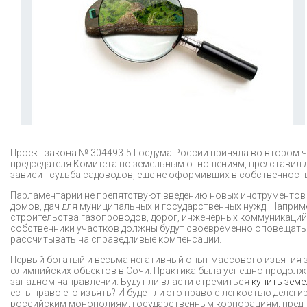
Проект закона № 304493-5 Госдума России приняла во втором ч
председателя Комитета по земельным отношениям, представил 
зависит судьба садоводов, еще не оформивших в собственность
Парламентарии не препятствуют введению новых инструментов 
домов, дач для муниципальных и государственных нужд. Наприме
строительства газопроводов, дорог, инженерных коммуникаций
собственники участков должны будут своевременно оповещатьс
рассчитывать на справедливые компенсации.
Первый богатый и весьма негативный опыт массового изъятия з
олимпийских объектов в Сочи. Практика была успешно продолж
западном направлении. Будут ли власти стремиться
купить зем
есть право его изъять? И будет ли это право с легкостью деле
российским монополиям, государственным корпорациям, предп