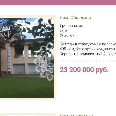
Дом: Оболдино
Ярославское
Дом
Участок
Коттедж в стародачном поселке
495 кв.м, без отделки. Фундамен
Кирпич, газосиликатный блок и у
наружная отделка – штукатурка 
б, гарантирующий прочность ко
23 200 000 руб.
(Катепал). Окна: Двухкамерные 
отапливаемый гараж на 2-3 авт
этаже, большая гардеробная, 4 
огромная кухня-столовая. Манс
Площадь: 15 соток правильной
участке растут сосны, создающ
Электричество: 15 кВт, 3 фазы.
м с насосной станцией. Канализ
возможность подведения магист
подъезд: Дорога: Отличный асф
Дом: Кощейково