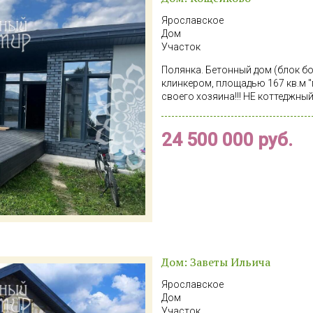
Окружение: Минимум соседей, ч
спокойствие. Инфраструктура: 
Ярославское
Королев и Щелково в непосредс
Дом
доступность: Удобное транспор
Участок
Полянка. Бетонный дом (блок бо
клинкером, площадью 167 кв.м "
своего хозяина!!! НЕ коттеджный 
натуральная мягкая черепица, о
(rehau). В доме кухня гостинная , просторный холл, пространство
24 500 000 руб.
свободного назначения, 3 спаль
входов. Чистый и очень светлый
правильной формы. Огорожен з
автоматическими воротами, ИЖ
дренажные работы, выведены ли
15квт, канализация - центральна
- подключение по гос программе 
проходит через лесопарковую з
солидное окружение. Станция З
пешком. Рядом лес, речка и авт
Дом: Заветы Ильича
Безопасность сделки обеспечен
Риэлторов Москвы. Все сделки
Ярославское
Дом
Участок