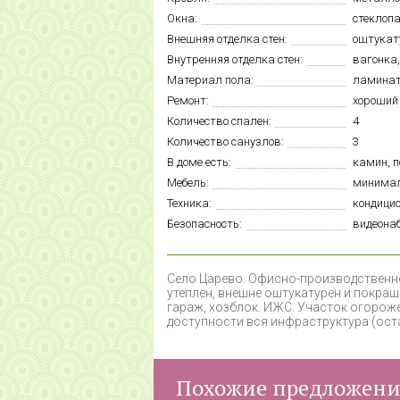
Окна:
стеклоп
Внешняя отделка стен:
оштукат
Внутренняя отделка стен:
вагонка
Материал пола:
ламина
Ремонт:
хороший
Количество спален:
4
Количество санузлов:
3
В доме есть:
камин, 
Мебель:
минимал
Техника:
кондици
Безопасность:
видеона
С
ело Царево. Офисно-производственно
утеплен, внешне оштукатурен и покраше
гараж, хозблок. ИЖС. Участок огороже
доступности вся инфраструктура (оста
Похожие предложен