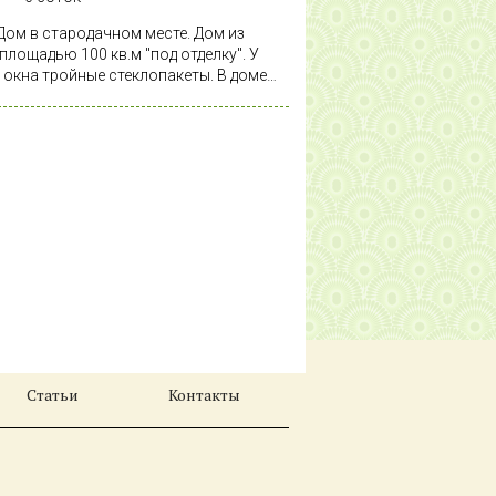
Дом в стародачном месте. Дом из
площадью 100 кв.м "под отделку". У
 окна тройные стеклопакеты. В доме
, 1 спальня на первом этаже, 2 с/у,
 еще 3 спальни. Уютный просторный
6 соток, ровный, сухой правильной
проходит через лесопарковую зону,
я инфраструктура мегаполиса.
ичный подъезд. Безопасность сделки
ами Гильдии Риэлторов Москвы. Все
аСтрахование"
Статьи
Контакты