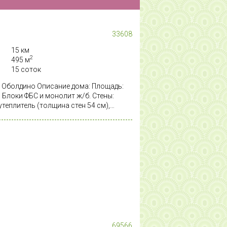
33608
15 км
2
495 м
15 соток
 Оболдино Описание дома: Площадь:
т: Блоки ФБС и монолит ж/б. Стены:
теплитель (толщина стен 54 см),
с покраской. Перекрытия: Монолит ж/
нструкции. Крыша: Мягкая черепица
стеклопакеты. В доме : большой
омобиля, просторный холл на каждом
спальни, кабинет, каминный зал и
арда свободной планировки. Участок:
 прямоугольной формы, ИЖС. На
ие уютную атмосферу. Коммуникации:
 Водоснабжение: Скважина глубиной 70
ация: Очистные сооружения “ТАНК-5”,
рального газа. Инфраструктура и
альтированный подъезд до ворот.
69566