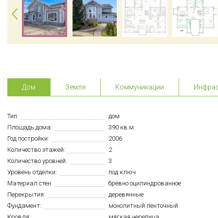
Дом
Земля
Коммуникации
Инфрас
Тип:
дом
Площадь дома:
390 кв.м.
Год постройки:
2006
Количество этажей:
2
Количество уровней:
3
Уровень отделки:
под ключ
Материал стен:
бревно оцилиндрованное
Перекрытия:
деревянные
Фундамент:
монолитный ленточный
Кровля:
мягкая черепица