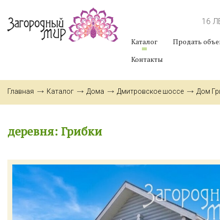
16 
Каталог
Продать объе
Контакты
Главная
Каталог
Дома
Дмитровское шоссе
Дом Гр
деревня: Грибки