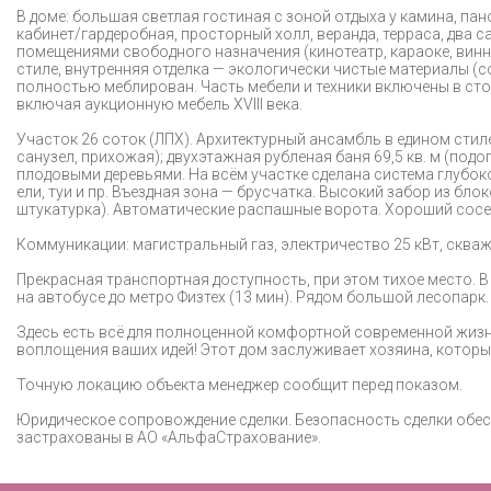
В доме: большая светлая гостиная с зоной отдыха у камина, пан
кабинет/гардеробная, просторный холл, веранда, терраса, два 
помещениями свободного назначения (кинотеатр, караоке, винны
стиле, внутренняя отделка — экологически чистые материалы (с
полностью меблирован. Часть мебели и техники включены в ст
включая аукционную мебель XVIII века.
Участок 26 соток (ЛПХ). Архитектурный ансамбль в едином стиле.
санузел, прихожая); двухэтажная рубленая баня 69,5 кв. м (подог
плодовыми деревьями. На всём участке сделана система глубо
ели, туи и пр. Въездная зона — брусчатка. Высокий забор из б
штукатурка). Автоматические распашные ворота. Хороший сосе
Коммуникации: магистральный газ, электричество 25 кВт, скваж
Прекрасная транспортная доступность, при этом тихое место. 
на автобусе до метро Физтех (13 мин). Рядом большой лесопарк. 
Здесь есть всё для полноценной комфортной современной жизни
воплощения ваших идей! Этот дом заслуживает хозяина, которы
Точную локацию объекта менеджер сообщит перед показом.
Юридическое сопровождение сделки. Безопасность сделки обес
застрахованы в АО «АльфаСтрахование».