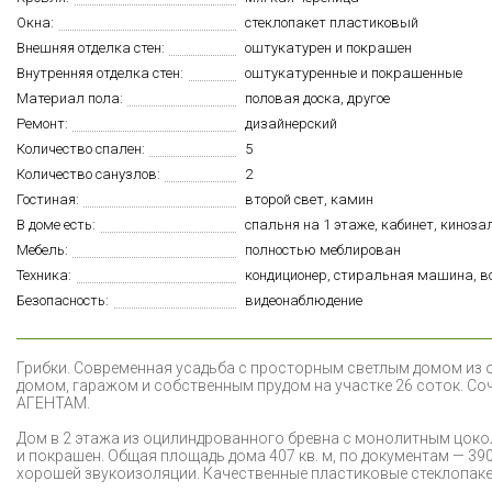
Окна:
стеклопакет пластиковый
Внешняя отделка стен:
оштукатурен и покрашен
Внутренняя отделка стен:
оштукатуренные и покрашенные
Материал пола:
половая доска, другое
Ремонт:
дизайнерский
Количество спален:
5
Количество санузлов:
2
Гостиная:
второй свет, камин
В доме есть:
спальня на 1 этаже, кабинет, киноза
Мебель:
полностью меблирован
Техника:
кондиционер, стиральная машина, в
Безопасность:
видеонаблюдение
Г
рибки. Современная усадьба с просторным светлым домом из оц
домом, гаражом и собственным прудом на участке 26 соток. Со
АГЕНТАМ.
Дом в 2 этажа из оцилиндрованного бревна с монолитным цок
и покрашен. Общая площадь дома 407 кв. м, по документам — 390
хорошей звукоизоляции. Качественные пластиковые стеклопак