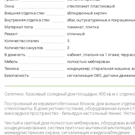
Окна:
стеклопакет пластиковый
Внешняя отделка стен:
облицовочный кирпич
Внутренняя отделка стен:
обои, оштукатуренные и покрашенны
Материал пола:
ламинат, плитка
Ремонт:
отличный
Количество спален:
5
Количество санузлов:
3
В доме есть:
кабинет, спальня на 1 этаже, террас
Мебель:
полностью меблирован
Техника:
кондиционер, стиральная машина, вс
Безопасность:
сигнализация ОВО, датчики движени
С
елятино. Красивый солидный дом площадью 400 кв.м с отделко
Построенный из керамзитобетонных блоков, дом внешне отдела
стеклопакеты. В доме уютная гостиная, оборудованная кухня-столо
мансардное пространство - бильярд и настольный теннис. Уютна
Чистый и светлый дом полностью меблирован, оборудован всей
кондиционирования, система приточно-вытяжной вентиляции, т
межведомственная охрана, сигнализация и видеонаблюдение.