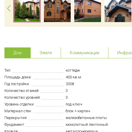
Дом
Земля
Коммуникации
Инфрас
Тип:
коттедж
Площадь дома:
400 кв.м.
Год постройки:
2008
Количество этажей:
3
Количество уровней:
3
Уровень отделки:
под ключ
Материал стен:
блок + кирпич
Перекрытия:
железобетонные плиты
Фундамент:
монолитный ленточный
Кровля:
металлочерепица