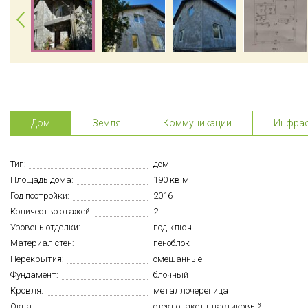
Дом
Земля
Коммуникации
Инфрас
Тип:
дом
Площадь дома:
190 кв.м.
Год постройки:
2016
Количество этажей:
2
Уровень отделки:
под ключ
Материал стен:
пеноблок
Перекрытия:
смешанные
Фундамент:
блочный
Кровля:
металлочерепица
Окна:
стеклопакет пластиковый