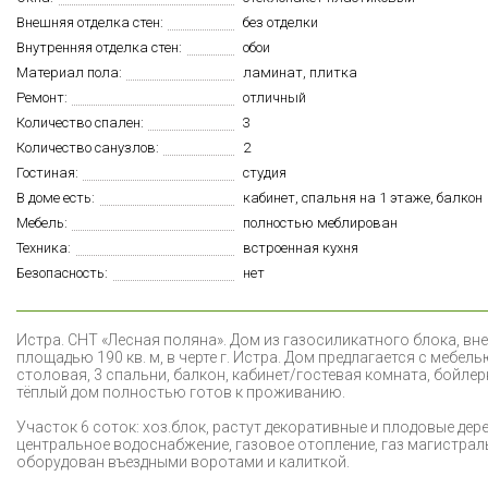
Внешняя отделка стен:
без отделки
Внутренняя отделка стен:
обои
Материал пола:
ламинат, плитка
Ремонт:
отличный
Количество спален:
3
Количество санузлов:
2
Гостиная:
студия
В доме есть:
кабинет, спальня на 1 этаже, балкон
Мебель:
полностью меблирован
Техника:
встроенная кухня
Безопасность:
нет
И
стра. СНТ «Лесная поляна». Дом из газосиликатного блока, вне
площадью 190 кв. м, в черте г. Истра. Дом предлагается с мебе
столовая, 3 спальни, балкон, кабинет/гостевая комната, бойле
тёплый дом полностью готов к проживанию.
Участок 6 соток: хоз.блок, растут декоративные и плодовые дере
центральное водоснабжение, газовое отопление, газ магистрал
оборудован въездными воротами и калиткой.