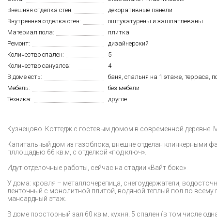
Внешняя отделка стен:
декоративные панели
Внутренняя отделка стен:
оштукатурены и зашпатлеваны
Материал пола:
плитка
Ремонт:
дизайнерский
Количество спален:
5
Количество санузлов:
4
В доме есть:
баня, спальня на 1 этаже, терраса,
Мебель:
без мебели
Техника:
другое
К
узнецово. Коттедж с гостевым домом в современной деревн
Капитальный дом из газоблока, внешне отделан клинкерными фа
пллощадью 66 кв.м, с отделкой «под ключ».
Идут отделочные работы, сейчас на стадии «Вайт бокс»
У дома: кровля – металлочерепица, снегоудержатели, водосточн
ленточный с монолитной плитой, водяной теплый пол по всему пе
мансардный этаж.
В доме просторный зал 60 кв м, кухня, 5 спален (в том числе одн