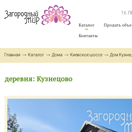
16 
Каталог
Продать объе
Контакты
Главная
Каталог
Дома
Киевское шоссе
Дом Кузне
деревня: Кузнецово