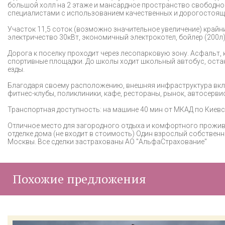
большой холл на 2 этаже и мансардное пространство свободно
специалистами с использованием качественных и дорогостоящ
Участок 11,5 соток (возможно значительное увеличение) крайни
электричество 30кВт, экономичный электрокотел, бойлер (200л),
Дорога к поселку проходит через лесопарковую зону. Асфальт, 
спортивные площадки. До школы ходит школьный автобус, остан
езды.
Благодаря своему расположению, внешняя инфраструктура включ
фитнес-клубы, поликлиники, кафе, рестораны, рынок, автосерви
Транспортная доступность: на машине 40 мин от МКАД по Киевс
Отличное место для загородного отдыха и комфортного прожив
отделке дома (не входит в стоимость) Один взрослый собстве
Москвы. Все сделки застрахованы АО "АльфаСтрахование"
Похожие предложения