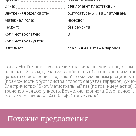
Окна:
стеклопакет пластиковый
Внутренняя отделка стен:
оштукатурены и зашпатлеваны
Материал пола:
черновой
Ремонт:
без ремонта
Количество спален:
3
Количество санузлов:
1
В доме есть:
спальня на 1 этаже, терраса
Г
жель. Необычное предложение в развивающемся коттеджном пос
площадь 120 кв.м, сделан из газобетонных блоков, кровля-мет
довести до состояния "под ключ"-по минимальным расценкам-не
(возможность обустройства второго санузла), гардероб, кухня-
Электричество-15квт. Магистральный газ (по границе участка).
транспортная доступность. Возможна прописка. Безопасность 
сделки застрахованы АО "АльфаСтрахование"
Похожие предложения