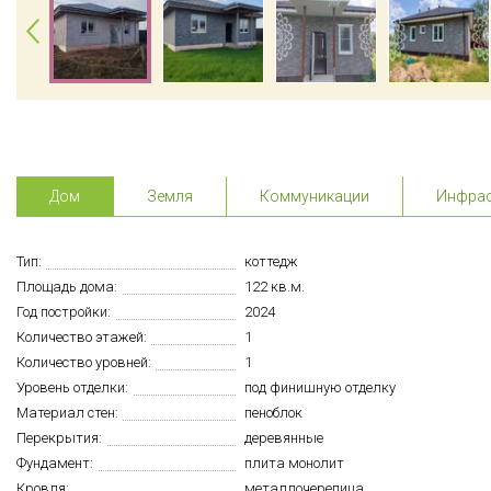
Дом
Земля
Коммуникации
Инфрас
Тип:
коттедж
Площадь дома:
122 кв.м.
Год постройки:
2024
Количество этажей:
1
Количество уровней:
1
Уровень отделки:
под финишную отделку
Материал стен:
пеноблок
Перекрытия:
деревянные
Фундамент:
плита монолит
Кровля:
металлочерепица