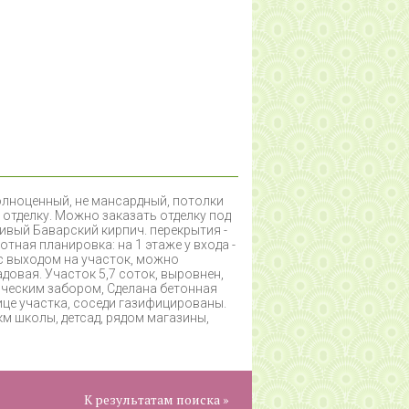
полноценный, не мансардный, потолки
отделку. Можно заказать отделку под
сивый Баварский кирпич. перекрытия -
тная планировка: на 1 этаже у входа -
 с выходом на участок, можно
адовая. Участок 5,7 соток, выровнен,
ическим забором, Сделана бетонная
нице участка, соседи газифицированы.
км школы, детсад, рядом магазины,
К результатам поиска »