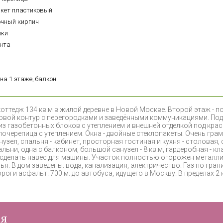
акет пластиковый
очный кирпич
лки
онта
на 1 этаже, балкон
оттедж 134 кв.м в жилой деревне в Новой Москве. Второй этаж - 
овой контур с перегородками и заведёнными коммуникациями. Под 
 из газобетонных блоков с утеплением и внешней отделкой под кра
очерепица с утеплением. Окна - двойные стеклопакеты. Очень грамо
узел, спальня - кабинет, просторная гостиная и кухня - столовая,
льни, одна с балконом, большой санузел - 8 кв.м, гардеробная - кл
 сделать навес для машины. Участок полностью огорожен металл
ья. В дом заведены: вода, канализация, электричество. Газ по гра
оги асфальт. 700 м. до автобуса, идущего в Москву. В пределах 2 
ия