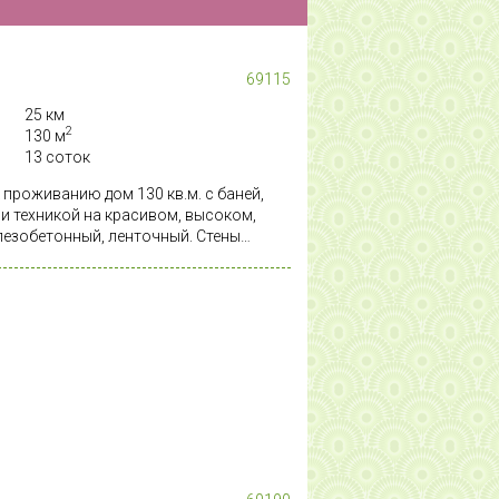
69115
25 км
2
130 м
13 соток
проживанию дом 130 кв.м. с баней,
 техникой на красивом, высоком,
лезобетонный, ленточный. Стены
ой, снаружи отделка фальшбрус.
 стеклопакеты. На первом этаже -
овая со всей техникой, с выходом на
 выполнена из сибирского кедра! Два
 Комната отдыха в бане вместит
оложиться за столом или на мягком
 полом оборудован небольшой погреб
м этаже две спальни, в одной
, во второй - модульный диван. В
бочее место. Есть небольшая
ика в доме абсолютно новая и не
. Участок 13 соток, полностью