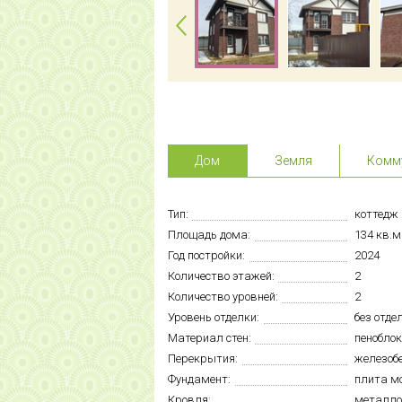
Дом
Земля
Комм
Тип:
коттедж
Площадь дома:
134 кв.м
Год постройки:
2024
Количество этажей:
2
Количество уровней:
2
Уровень отделки:
без отде
Материал стен:
пеноблок
Перекрытия:
железоб
Фундамент:
плита м
Кровля:
металло