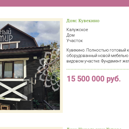
Дом: Кувекино
Калужское
Дом
Участок
Кувекино. Полностью готовый к 
оборудованный новой мебелью и
видовом участке. Фундамент же
кирпич, с каркасной пристройк
Кровля металлочерепица , окна -
15 500 000 руб.
прихожая, санузел, кухня - стол
террасу - барбекю, баня. Парная
душа и обливочное устройство.
большую компанию, можно расп
диване посмотреть фильм. Под
для хранения запасов. На второ
"парящая" кровать с подсветкой
каждой спальне оборудовано ра
гардеробная. Вся мебель и техн
дешевая, включена в стоимость