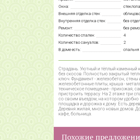
Окна:
стеклоп
Внешняя отделка стен:
облицов
Внутренняя отделка стен:
без отде
Ремонт:
без рем
Количество спален:
4
Количество санузлов:
2
В доме есть:
спальня 
С
традань. Уютный и тёплый каменный к
без скосов. Полностью закрытый тепл
ключ. Фундамент - железобетон, стены
железобетонные плиты, крыша - металл
техническое помещение - прихожая, сан
пристроить террасу. На 2 этаже три спа
со своим въездом, на котором удобно
площадка и дорожка к дому. Есть дерев
Деревня жилая, много новых домов. Дор
кафе, больница.
Похожие предложен