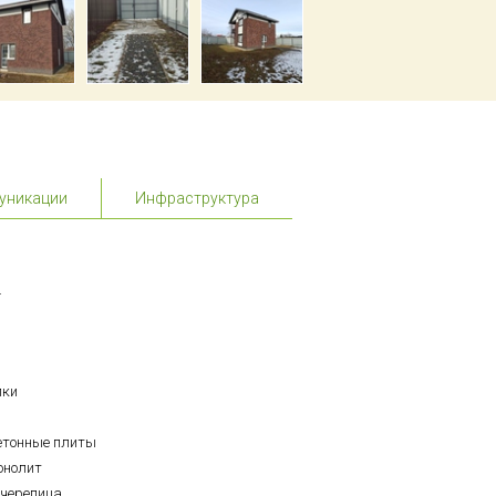
уникации
Инфраструктура
.
лки
етонные плиты
онолит
черепица