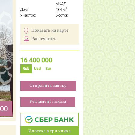
МКАД
2
Дом:
134 м
Участок:
6 соток
Показать на карте
Распечатать
16 400 000
Rub
Usd
Eur
Отправить заявку
Регламент показа
000
Ипотека в три клика