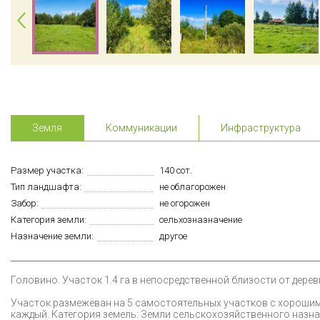
Земля
Коммуникации
Инфраструктура
Размер участка:
140 сот.
Тип ландшафта:
не облагорожен
Забор:
не огорожен
Категория земли:
сельхозназначение
Назначение земли:
другое
Г
оловино. Участок 1.4 га в непосредственной близости от деревни
Участок размежёван на 5 самостоятельных участков с хорошим
каждый. Категория земель: Земли сельскохозяйственного назн