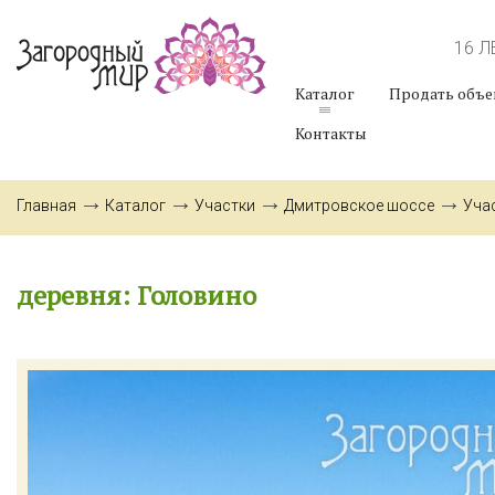
16 
Каталог
Продать объе
Контакты
Главная
Каталог
Участки
Дмитровское шоссе
Уча
деревня: Головино