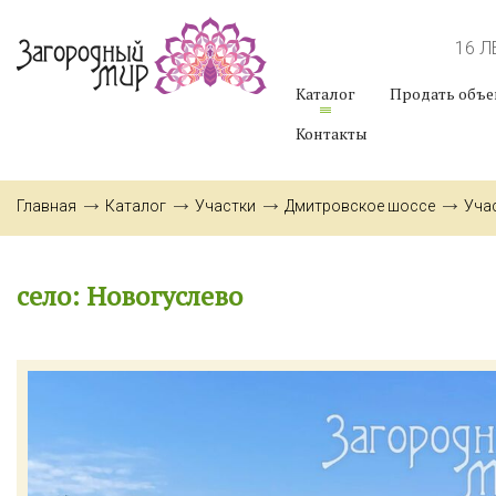
16 
Каталог
Продать объе
Контакты
Главная
Каталог
Участки
Дмитровское шоссе
Уча
село: Новогуслево