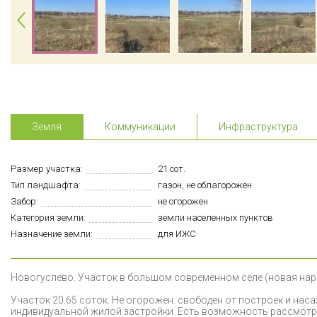
Земля
Коммуникации
Инфраструктура
Размер участка:
21 сот.
Тип ландшафта:
газон, не облагорожен
Забор:
не огорожен
Категория земли:
земли населенных пунктов
Назначение земли:
для ИЖС
Н
овогуслево. Участок в большом современном селе (новая наре
Участок 20.65 соток. Не огорожен. свободен от построек и нас
индивидуальной жилой застройки. Есть возможность рассмотре