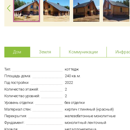
Дом
Земля
Коммуникации
Инфрас
Тип:
коттедж
Площадь дома:
240 кв.м.
Год постройки:
2022
Количество этажей:
2
Количество уровней:
2
Уровень отделки:
без отделки
Материал стен:
кирпич глиняный (красный)
Перекрытия:
железобетонные монолитные
Фундамент:
монолитный ленточный
Кровля:
металлочерепица