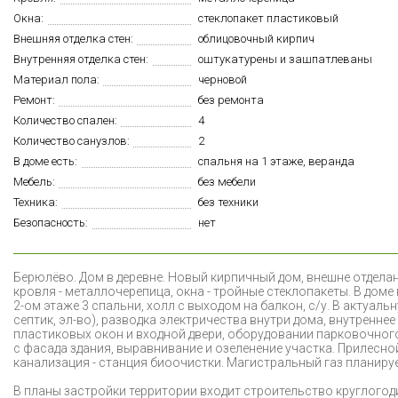
Окна:
стеклопакет пластиковый
Внешняя отделка стен:
облицовочный кирпич
Внутренняя отделка стен:
оштукатурены и зашпатлеваны
Материал пола:
черновой
Ремонт:
без ремонта
Количество спален:
4
Количество санузлов:
2
В доме есть:
спальня на 1 этаже, веранда
Мебель:
без мебели
Техника:
без техники
Безопасность:
нет
Б
ерюлёво. Дом в деревне. Новый кирпичный дом, внешне отделан
кровля - металлочерепица, окна - тройные стеклопакеты. В доме н
2-ом этаже 3 спальни, холл с выходом на балкон, с/у. В актуал
септик, эл-во), разводка электричества внутри дома, внутренн
пластиковых окон и входной двери, оборудовании парковочного
с фасада здания, выравнивание и озеленение участка. Прилесной
канализация - станция биоочистки. Магистральный газ планируетс
В планы застройки территории входит строительство круглогод