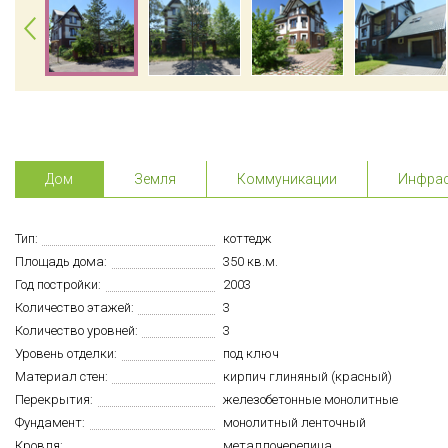
Дом
Земля
Коммуникации
Инфрас
Тип:
коттедж
Площадь дома:
350 кв.м.
Год постройки:
2003
Количество этажей:
3
Количество уровней:
3
Уровень отделки:
под ключ
Материал стен:
кирпич глиняный (красный)
Перекрытия:
железобетонные монолитные
Фундамент:
монолитный ленточный
Кровля:
металлочерепица