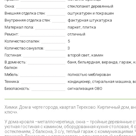
Окна:
стеклопакет деревянный
Внешняя отделка стен:
оштукатурен и покрашен
Внутренняя отделка стен:
фактурная штукатурка
Материал пола:
паркет, плитка
Ремонт:
отличный
Количество спален:
5
Количество санузлов:
3
Гостиная:
второй свет, камин
В доме есть:
баня, бильярдная, веранда, гараж, 
балкон
Мебель:
полностью меблирован
Техника:
кондиционер, стиральная машина, в
Безопасность:
сигнализация ОВО
Х
имки. Дом в черте города, квартал Терехово. Кирпичный дом, в
ключ».
У дома кровля –металлочерепица, окна – тройные деревянные с
уютная гостиная с камином, оборудованная кухня-столовая, 4 
остеклением, 2 балкона, 3 с/у, теплый гараж с коммуникациям