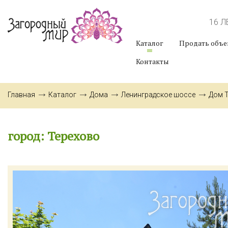
16 
Каталог
Продать объе
Контакты
Главная
Каталог
Дома
Ленинградское шоссе
Дом 
город: Терехово