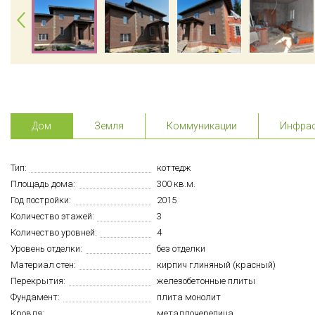
Дом
Земля
Коммуникации
Инфрас
Тип:
коттедж
Площадь дома:
300 кв.м.
Год постройки:
2015
Количество этажей:
3
Количество уровней:
4
Уровень отделки:
без отделки
Материал стен:
кирпич глиняный (красный)
Перекрытия:
железобетонные плиты
Фундамент:
плита монолит
Кровля:
металлочерепица