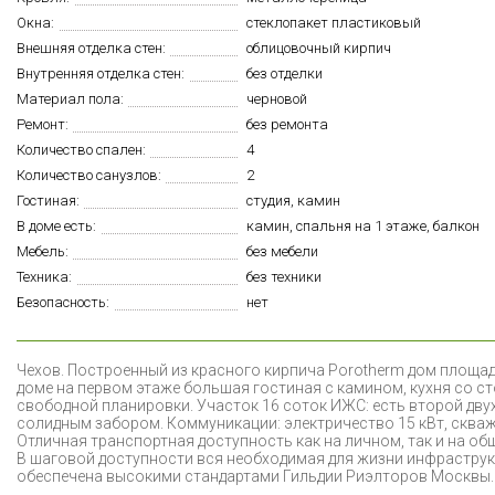
Окна:
стеклопакет пластиковый
Внешняя отделка стен:
облицовочный кирпич
Внутренняя отделка стен:
без отделки
Материал пола:
черновой
Ремонт:
без ремонта
Количество спален:
4
Количество санузлов:
2
Гостиная:
студия, камин
В доме есть:
камин, спальня на 1 этаже, балкон
Мебель:
без мебели
Техника:
без техники
Безопасность:
нет
Ч
ехов. Построенный из красного кирпича Porotherm дом площад
доме на первом этаже большая гостиная с камином, кухня со с
свободной планировки. Участок 16 соток ИЖС: есть второй двух
солидным забором. Коммуникации: электричество 15 кВт, скважи
Отличная транспортная доступность как на личном, так и на обще
В шаговой доступности вся необходимая для жизни инфраструк
обеспечена высокими стандартами Гильдии Риэлторов Москвы. 